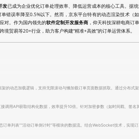
已成为企业优化订单处理效率、降低运营成本的核心工具。据统
开发
订单错误率降至0.5%以下。然而，京东平台特有的动态渲染技术（
应对。作为国内领先的
，仰天科技深耕电商订
软件定制开发服务商
境贸易等20+行业，助力客户构建“精准+高效”的订单运营体系。
解React/Vue框架的动态加载逻辑，支持无限滚动与懒加载订单页面数据抓取。通过分
单接口，直接调用API获取结构化数据，效率提升10倍。针对加密参数（如时间戳
解“动态订单列表”“活动订单倒计时”等模块的数据流。结合WebSocket技术，实