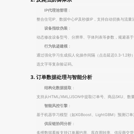
IP代理池管理
：
整合住宅IP、数据中心IP及秒拨IP，支持自动切换与流
设备指纹伪装
：
动态修改设备型号、分辨率、字体列表等参数，规避基于设备特
行为轨迹建模
：
通过强化学习生成拟人化操作间隔（点击延迟0.3-1.2
选文字等复杂验证码。
3. 订单数据处理与智能分析
结构化数据提取
：
支持从HTML/XML/JSON中提取订单号、商品SK
智能风控引擎
：
基于机器学习模型（如XGBoost、LightGBM）
供应链协同分析
：
多维数据看板支持订单履约率、库存周转率、供应商交货