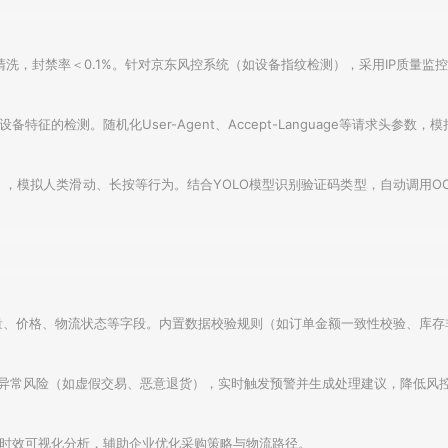
量清洗，封禁率＜0.1%。针对京东风控系统（如设备指纹检测），采用IP质量监控
征的检测。随机化User-Agent、Accept-Language等请求头参数
秒），模拟人类滑动、长按等行为。结合YOLO模型识别验证码类型，自动调用OCR
U、数量、价格、物流状态等字段。内置数据校验规则（如订单金额一致性校验、库
预测订单异常风险（如虚假交易、恶意退货），实时触发预警并生成处理建议，降低风控
时效可视化分析，辅助企业优化采购策略与物流路径。