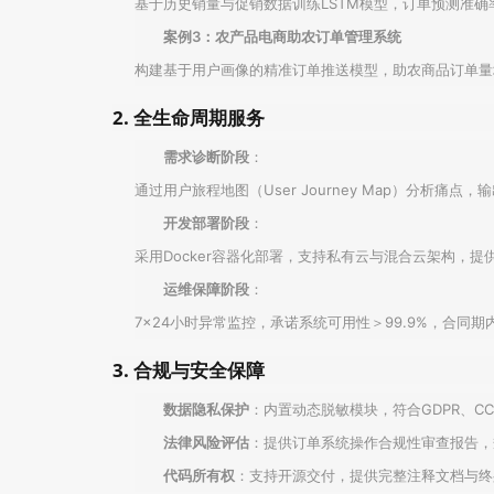
基于历史销量与促销数据训练LSTM模型，订单预测准确率
案例3：农产品电商助农订单管理系统
构建基于用户画像的精准订单推送模型，助农商品订单量增
2. 全生命周期服务
需求诊断阶段
：
通过用户旅程地图（User Journey Map）分析痛
开发部署阶段
：
采用Docker容器化部署，支持私有云与混合云架构，提供
运维保障阶段
：
7×24小时异常监控，承诺系统可用性＞99.9%，合同
3. 合规与安全保障
数据隐私保护
：内置动态脱敏模块，符合GDPR、C
法律风险评估
：提供订单系统操作合规性审查报告，
代码所有权
：支持开源交付，提供完整注释文档与终