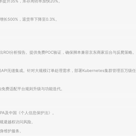
提升35%，库存周转率加快20%。
长500%，退货率下降至0.3%。
点，输出ROI分析报告。提供免费POC验证，确保脚本兼容京东商家后台与反爬策略
API无缝集成。针对大规模订单处理需求，部署Kubernetes集群管理百万级
期内免费适配平台规则升级与功能迭代。
CPA及中国《个人信息保护法》。
规避越权访问风险。
身维护服务。