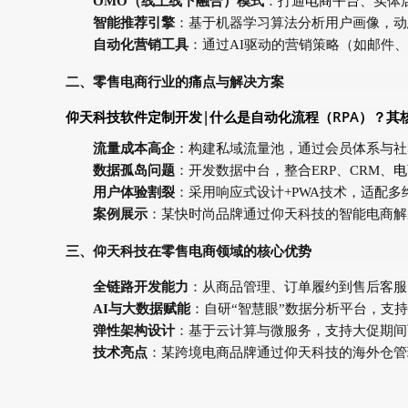
OMO（线上线下融合）模式
：打通
电商平台
、实体
智能推荐引擎
：基于机器学习算法分析用户画像，动
自动化营销工具
：通过AI驱动的营销策略（如邮件
二、零售电商行业的痛点与解决方案
仰天科技软件定制开发|什么是自动化流程（RPA）？其
流量成本高企
：构建私域流量池，通过会员体系与社
数据孤岛问题
：开发数据中台，整合ERP、CRM、
电
用户体验割裂
：采用响应式设计+PWA技术，适配多
案例展示
：某快时尚品牌通过仰天科技的智能电商解决
三、仰天科技在零售电商领域的核心优势
全链路开发能力
：从商品管理、订单履约到售后客服
AI与大数据赋能
：自研“智慧眼”数据分析平台，支
弹性架构设计
：基于云计算与微服务，支持大促期间
技术亮点
：某跨境电商品牌通过仰天科技的海外仓管理