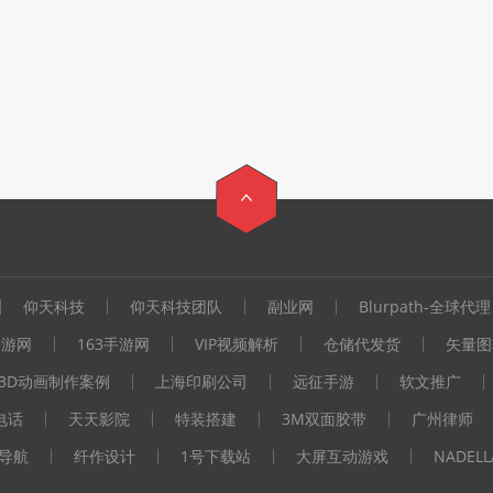
仰天科技
仰天科技团队
副业网
Blurpath-全球代理
手游网
163手游网
VIP视频解析
仓储代发货
矢量图
3D动画制作案例
上海印刷公司
远征手游
软文推广
电话
天天影院
特装搭建
3M双面胶带
广州律师
i导航
纤作设计
1号下载站
大屏互动游戏
NADEL