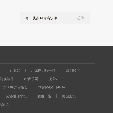
今日头条AI写稿软件
计算器
北凉悍刀行手游
京剧脸谱
转换软件
dj音乐网
便宜vps
新乡安装摄像头
苹果IOS企业账号
反渗透净水机
麦度广告
美国主机
LA轴承