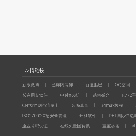
友情链接
新浪微博
艺详阁装饰
百度贴巴
QQ空间
长春用友软件
中付pos机
越南婚介
R772
CNfsrm网络流量卡
装修算量
3dmax教程
ISO27000信息安全管理
开利软件
DHL国际快递
企业号码认证
在线矢量图转换
宝宝起名
a