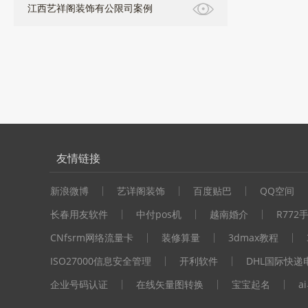
江西艺祥阁装饰有公限司案例
友情链接
新浪微博
艺详阁装饰
百度贴巴
QQ空间
长春用友软件
中付pos机
越南婚介
R772
CNfsrm网络流量卡
装修算量
3dmax教程
ISO27000信息安全管理
开利软件
DHL国际快递
企业号码认证
在线矢量图转换
宝宝起名
a