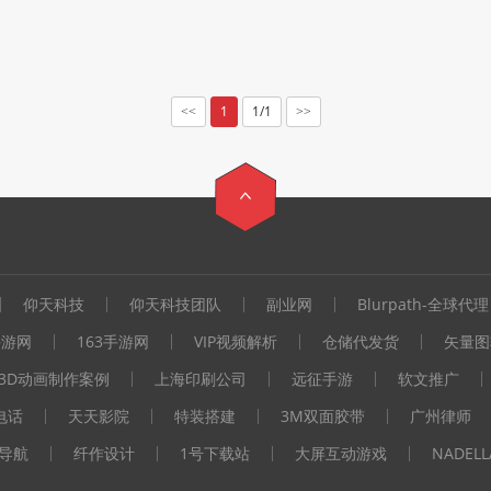
1
1/1
<<
>>
仰天科技
仰天科技团队
副业网
Blurpath-全球代理
手游网
163手游网
VIP视频解析
仓储代发货
矢量图
3D动画制作案例
上海印刷公司
远征手游
软文推广
电话
天天影院
特装搭建
3M双面胶带
广州律师
i导航
纤作设计
1号下载站
大屏互动游戏
NADEL