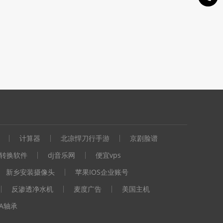
计算器
北凉悍刀行手游
京剧脸谱
转换软件
dj音乐网
便宜vps
新乡安装摄像头
苹果IOS企业账号
反渗透净水机
麦度广告
美国主机
LA轴承