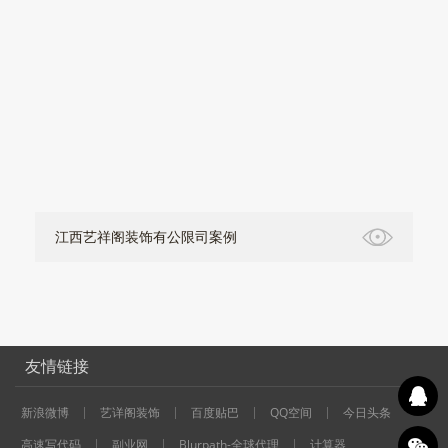
江西艺祥阁装饰有公限司案例
友情链接
新浪微博
艺详阁装饰
百度贴巴
QQ空间
今日头条
高速写代码
副业网
Blurpath-全球代理
计算器